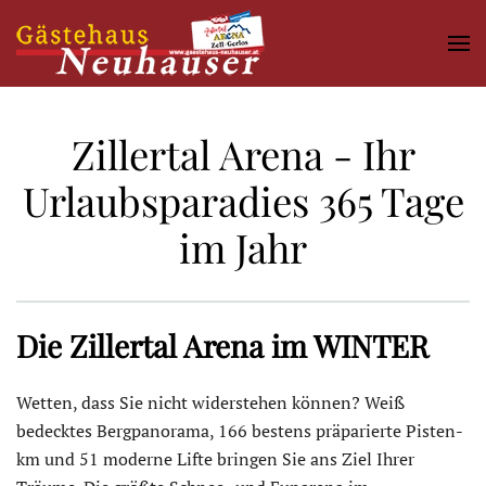
Skip
to
main
content
Zillertal Arena - Ihr
Urlaubsparadies 365 Tage
im Jahr
Die Zillertal Arena im WINTER
Wetten, dass Sie nicht widerstehen können? Weiß
bedecktes Bergpanorama, 166 bestens präparierte Pisten-
km und 51 moderne Lifte bringen Sie ans Ziel Ihrer