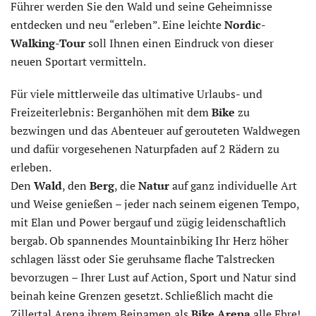
Führer werden Sie den Wald und seine Geheimnisse
entdecken und neu “erleben”. Eine leichte
Nordic-
Walking-Tour
soll Ihnen einen Eindruck von dieser
neuen Sportart vermitteln.
Für viele mittlerweile das ultimative Urlaubs- und
Freizeiterlebnis: Berganhöhen mit dem
Bike
zu
bezwingen und das Abenteuer auf gerouteten Waldwegen
und dafür vorgesehenen Naturpfaden auf 2 Rädern zu
erleben.
Den
Wald
, den
Berg
, die
Natur
auf ganz individuelle Art
und Weise genießen – jeder nach seinem eigenen Tempo,
mit Elan und Power bergauf und zügig leidenschaftlich
bergab. Ob spannendes Mountainbiking Ihr Herz höher
schlagen lässt oder Sie geruhsame flache Talstrecken
bevorzugen – Ihrer Lust auf Action, Sport und Natur sind
beinah keine Grenzen gesetzt. Schließlich macht die
Zillertal Arena ihrem Beinamen als
Bike Arena
alle Ehre!