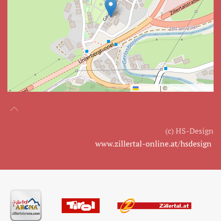
Leaflet
|
©
OpenStreetMap
(c) HS-Design
www.zillertal-online.at/hsdesign