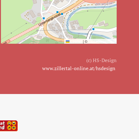
Leaflet
|
©
OpenStreetMap
(c) HS-Design
www.zillertal-online.at/hsdesign