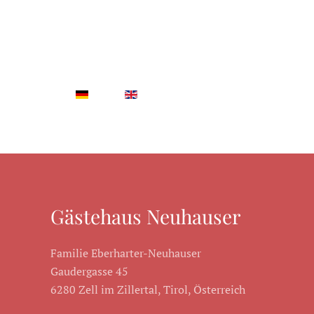
Gästehaus Neuhauser
Familie Eberharter-Neuhauser
Gaudergasse 45
6280 Zell im Zillertal, Tirol, Österreich