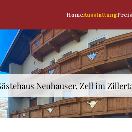
Home
Ausstattung
Prei
ästehaus Neuhauser, Zell im Zillert