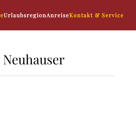
se
Urlaubsregion
Anreise
Kontakt & Service
 Neuhauser